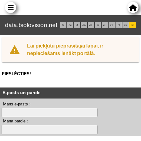
data.biolovision.net
fr
de
it
en
es
nl
eu
ca
pl
rs
lv
Lai piekļūtu pieprasītajai lapai, ir
nepieciešams ienākt portālā.
PIESLĒGTIES!
E-pasts un parole
Mans e-pasts :
Mana parole :