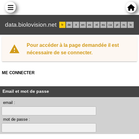
data.biolovision.net
fr
de
it
en
es
nl
eu
ca
pl
rs
lv
Pour accéder à la page demandée il est
nécessaire de se connecter.
ME CONNECTER
Email et mot de passe
email :
mot de passe :