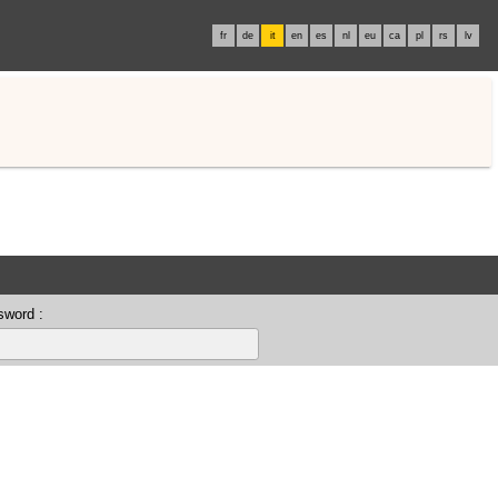
fr
de
it
en
es
nl
eu
ca
pl
rs
lv
sword :