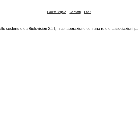
Parere legale
Contatti
Fonti
tto sostenuto da Biolovision Sàrl, in collaborazione con una rete di associazioni pa