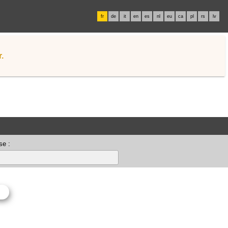
fr
de
it
en
es
nl
eu
ca
pl
rs
lv
.
se :