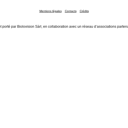
Mentions légales
Contacts
Crédits
t porté par Biolovision Sàrl, en collaboration avec un réseau d’associations parten