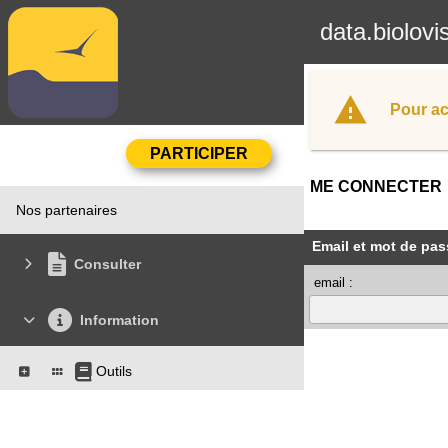
data.biolovi
Pour ac
ME CONNECTER
Nos partenaires
Email et mot de pas
Consulter
email :
Information
Outils