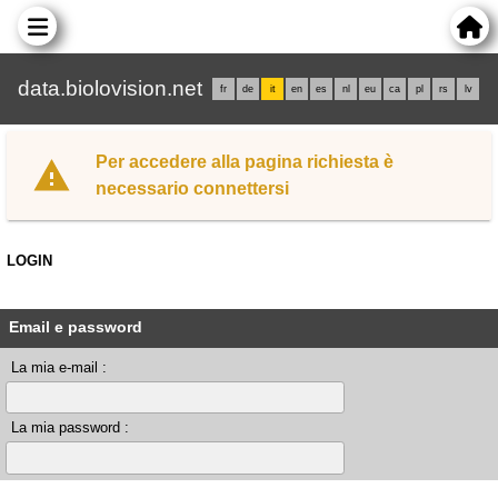
data.biolovision.net
fr
de
it
en
es
nl
eu
ca
pl
rs
lv
Per accedere alla pagina richiesta è
necessario connettersi
LOGIN
Email e password
La mia e-mail :
La mia password :