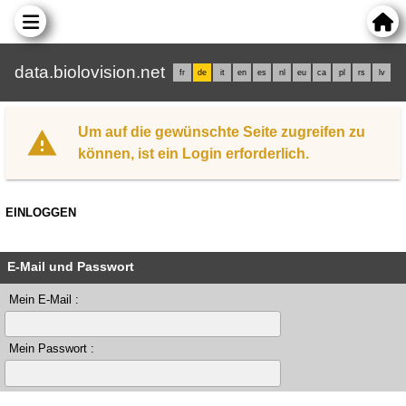
data.biolovision.net
fr
de
it
en
es
nl
eu
ca
pl
rs
lv
Um auf die gewünschte Seite zugreifen zu
können, ist ein Login erforderlich.
EINLOGGEN
E-Mail und Passwort
Mein E-Mail :
Mein Passwort :