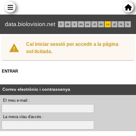
data.biolovision.net
fr
de
it
en
es
nl
eu
ca
pl
rs
lv
Cal iniciar sessió per accedir a la pàgina
sol·licitada.
ENTRAR
Correu electrònic i contrassenya
El meu e-mail :
La meva clau d'accés :