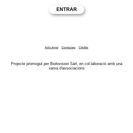
Avís legal
Contactes
Crèdits
Projecte promogut per Biolovision Sàrl, en col·laboració amb una
xarxa d'associacions