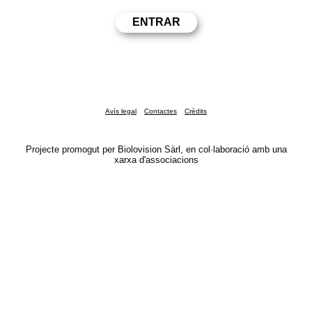
Avís legal
Contactes
Crèdits
Projecte promogut per Biolovision Sàrl, en col·laboració amb una
xarxa d'associacions