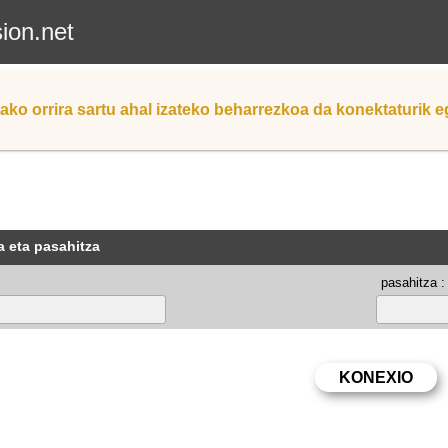
sion.net
ako orrira sartu ahal izateko beharrezkoa da konektaturik 
a eta pasahitza
pasahitza :