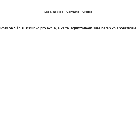
Legal notices
Contacts
Credits
lovision Sàrl sustaturiko proiektua, elkarte laguntzaileen sare baten kolaborazioar