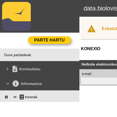
data.biolovi
Eskatut
KONEXIO
Gure partaideak
Helbide elektroniko
Kontsultatu
e-mail :
Informazioa
tresnak