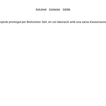
Avís legal
Contactes
Crèdits
rojecte promogut per Biolovision Sàrl, en col·laboració amb una xarxa d'associacio