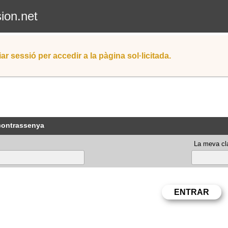
sion.net
iar sessió per accedir a la pàgina sol·licitada.
 contrassenya
La meva cla