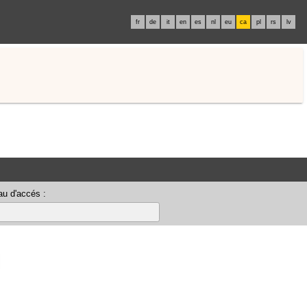
fr
de
it
en
es
nl
eu
ca
pl
rs
lv
u d'accés :