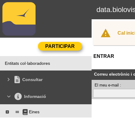
data.biolovi
Cal inic
ENTRAR
Entitats col·laboradores
Correu electrònic i
Consultar
El meu e-mail :
Informació
Eines