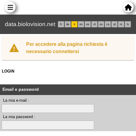
data.biolovision.net
fr
de
it
en
es
nl
eu
ca
pl
rs
lv
Per accedere alla pagina richiesta è
necessario connettersi
LOGIN
Email e password
La mia e-mail :
La mia password :