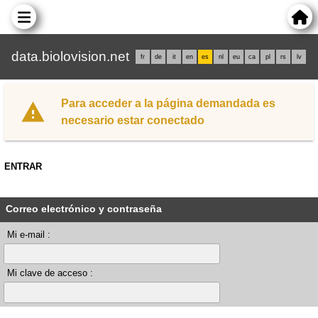
data.biolovision.net
fr
de
it
en
es
nl
eu
ca
pl
rs
lv
Para acceder a la página demandada es
necesario estar conectado
ENTRAR
Correo electrónico y contraseña
Mi e-mail :
Mi clave de acceso :