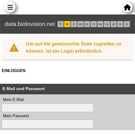
data.biolovision.net
fr
de
it
en
es
nl
eu
ca
pl
rs
lv
Um auf die gewünschte Seite zugreifen zu
können, ist ein Login erforderlich.
EINLOGGEN
E-Mail und Passwort
Mein E-Mail :
Mein Passwort :