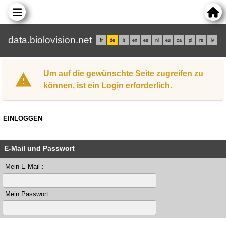
data.biolovision.net
fr
de
it
en
es
nl
eu
ca
pl
rs
lv
Um auf die gewünschte Seite zugreifen zu
können, ist ein Login erforderlich.
EINLOGGEN
E-Mail und Passwort
Mein E-Mail :
Mein Passwort :