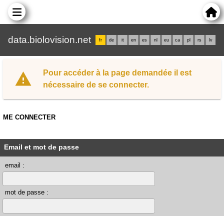
data.biolovision.net
fr
de
it
en
es
nl
eu
ca
pl
rs
lv
Pour accéder à la page demandée il est
nécessaire de se connecter.
ME CONNECTER
Email et mot de passe
email :
mot de passe :