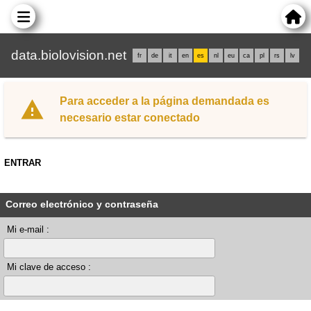
data.biolovision.net
fr
de
it
en
es
nl
eu
ca
pl
rs
lv
Para acceder a la página demandada es
necesario estar conectado
ENTRAR
Correo electrónico y contraseña
Mi e-mail :
Mi clave de acceso :