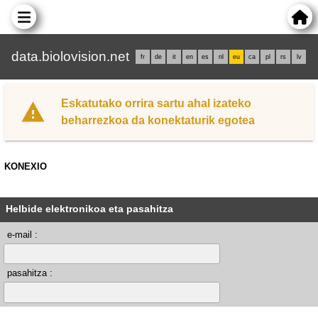
data.biolovision.net
fr
de
it
en
es
nl
eu
ca
pl
rs
lv
Eskatutako orrira sartu ahal izateko
beharrezkoa da konektaturik egotea
KONEXIO
Helbide elektronikoa eta pasahitza
e-mail :
pasahitza :