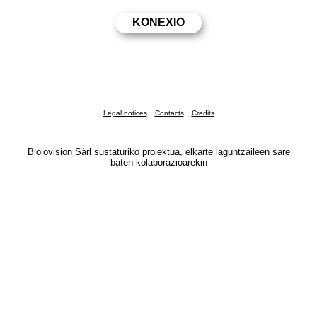
Legal notices
Contacts
Credits
Biolovision Sàrl sustaturiko proiektua, elkarte laguntzaileen sare
baten kolaborazioarekin