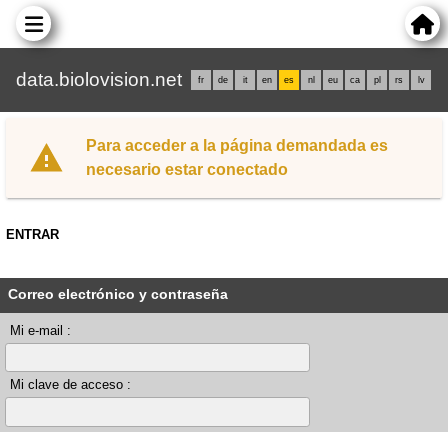
data.biolovision.net
fr
de
it
en
es
nl
eu
ca
pl
rs
lv
Para acceder a la página demandada es
necesario estar conectado
ENTRAR
Correo electrónico y contraseña
Mi e-mail :
Mi clave de acceso :