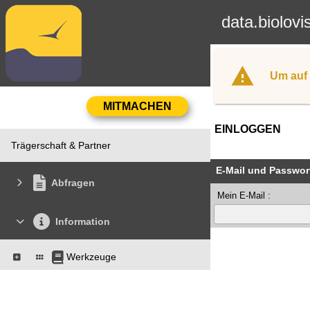
data.biolovi
Um auf 
EINLOGGEN
Trägerschaft & Partner
E-Mail und Passwor
Abfragen
Mein E-Mail :
Information
Werkzeuge