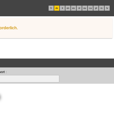
fr
de
it
en
es
nl
eu
ca
pl
rs
lv
orderlich.
ort :