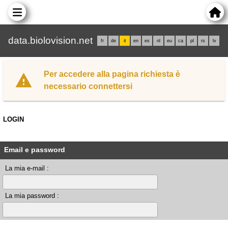
data.biolovision.net
fr
de
it
en
es
nl
eu
ca
pl
rs
lv
Per accedere alla pagina richiesta è
necessario connettersi
LOGIN
Email e password
La mia e-mail :
La mia password :