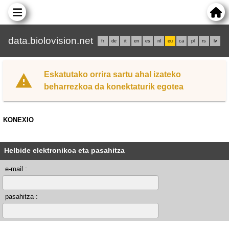
data.biolovision.net
fr
de
it
en
es
nl
eu
ca
pl
rs
lv
Eskatutako orrira sartu ahal izateko
beharrezkoa da konektaturik egotea
KONEXIO
Helbide elektronikoa eta pasahitza
e-mail :
pasahitza :