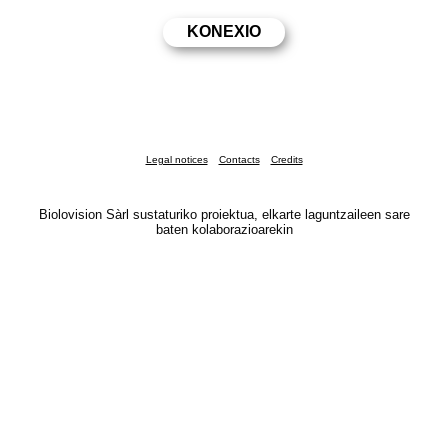
Legal notices
Contacts
Credits
Biolovision Sàrl sustaturiko proiektua, elkarte laguntzaileen sare
baten kolaborazioarekin