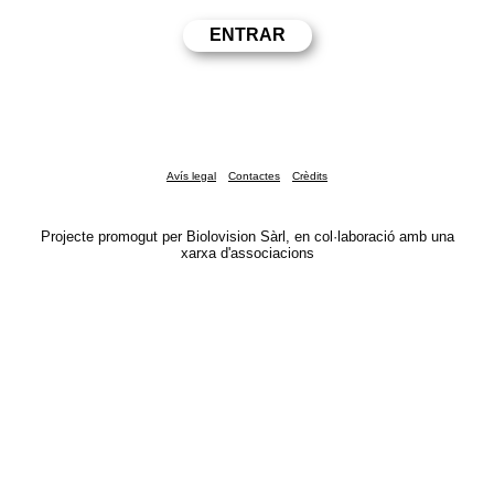
Avís legal
Contactes
Crèdits
Projecte promogut per Biolovision Sàrl, en col·laboració amb una
xarxa d'associacions