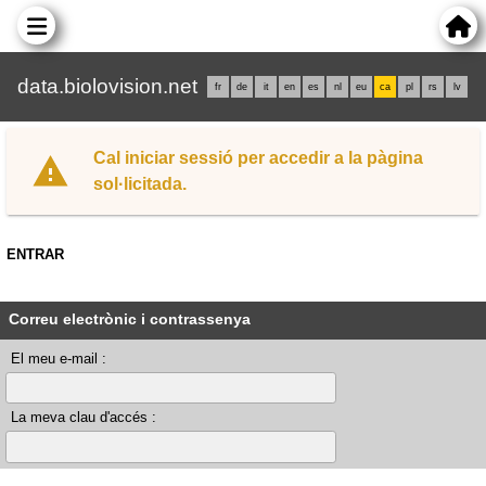
data.biolovision.net
fr
de
it
en
es
nl
eu
ca
pl
rs
lv
Cal iniciar sessió per accedir a la pàgina
sol·licitada.
ENTRAR
Correu electrònic i contrassenya
El meu e-mail :
La meva clau d'accés :