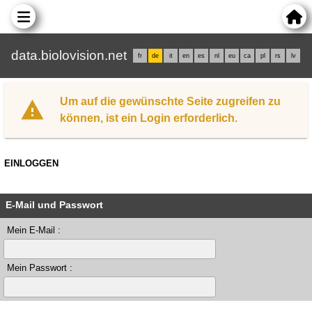
data.biolovision.net
fr
de
it
en
es
nl
eu
ca
pl
rs
lv
Um auf die gewünschte Seite zugreifen zu
können, ist ein Login erforderlich.
EINLOGGEN
E-Mail und Passwort
Mein E-Mail :
Mein Passwort :