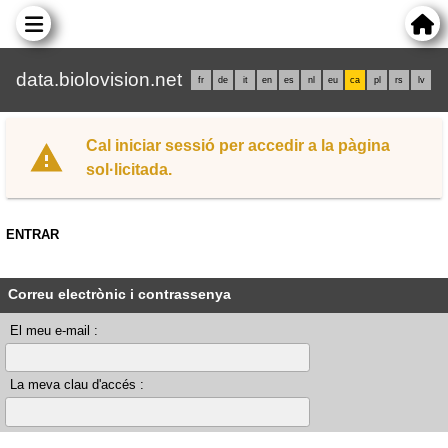
data.biolovision.net
fr
de
it
en
es
nl
eu
ca
pl
rs
lv
Cal iniciar sessió per accedir a la pàgina
sol·licitada.
ENTRAR
Correu electrònic i contrassenya
El meu e-mail :
La meva clau d'accés :