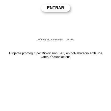
Avís legal
Contactes
Crèdits
Projecte promogut per Biolovision Sàrl, en col·laboració amb una
xarxa d'associacions