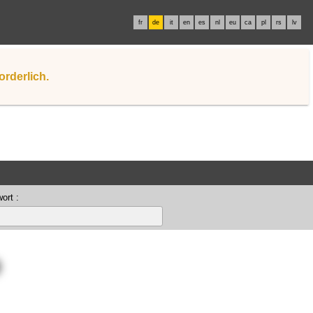
fr
de
it
en
es
nl
eu
ca
pl
rs
lv
orderlich.
ort :