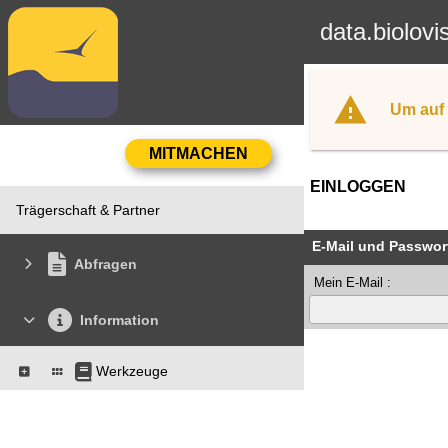
data.biolovi
Um auf 
EINLOGGEN
Trägerschaft & Partner
E-Mail und Passwor
Abfragen
Mein E-Mail :
Information
Werkzeuge