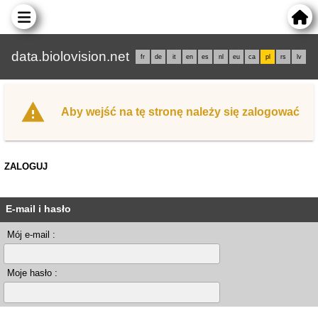
data.biolovision.net
fr
de
it
en
es
nl
eu
ca
pl
rs
lv
Aby wejść na tę stronę należy się zalogować
ZALOGUJ
E-mail i hasło
Mój e-mail :
Moje hasło :