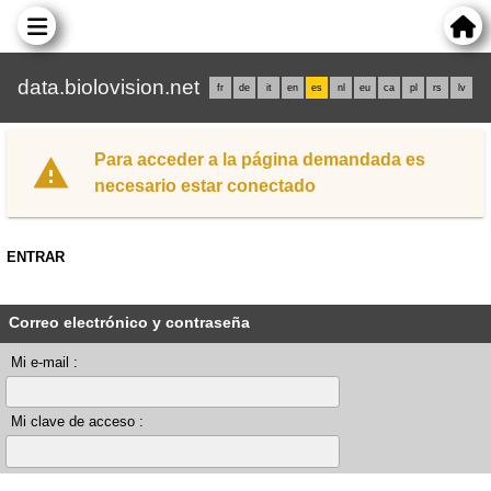
data.biolovision.net
fr
de
it
en
es
nl
eu
ca
pl
rs
lv
Para acceder a la página demandada es
necesario estar conectado
ENTRAR
Correo electrónico y contraseña
Mi e-mail :
Mi clave de acceso :