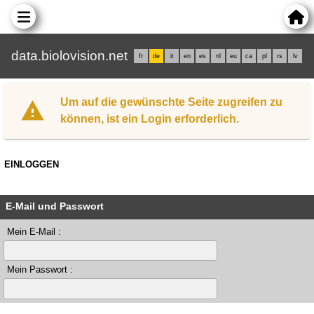
data.biolovision.net
fr
de
it
en
es
nl
eu
ca
pl
rs
lv
Um auf die gewünschte Seite zugreifen zu
können, ist ein Login erforderlich.
EINLOGGEN
E-Mail und Passwort
Mein E-Mail :
Mein Passwort :