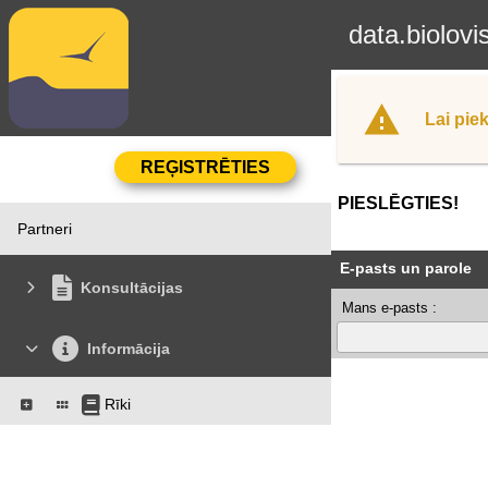
data.biolovi
Lai piek
PIESLĒGTIES!
Partneri
E-pasts un parole
Konsultācijas
Mans e-pasts :
Informācija
Rīki