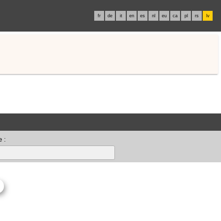
fr
de
it
en
es
nl
eu
ca
pl
rs
lv
 :