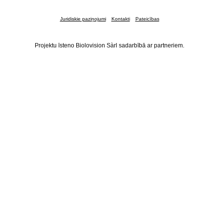
Juridiskie paziņojumi
Kontakti
Pateicības
Projektu īsteno Biolovision Sàrl sadarbībā ar partneriem.