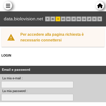
data.biolovision.net
fr
de
it
en
es
nl
eu
ca
pl
rs
lv
Per accedere alla pagina richiesta è
necessario connettersi
LOGIN
Email e password
La mia e-mail :
La mia password :