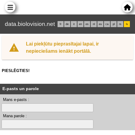
data.biolovision.net
fr
de
it
en
es
nl
eu
ca
pl
rs
lv
Lai piekļūtu pieprasītajai lapai, ir
nepieciešams ienākt portālā.
PIESLĒGTIES!
E-pasts un parole
Mans e-pasts :
Mana parole :