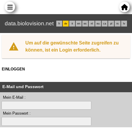
data.biolovision.net
fr
de
it
en
es
nl
eu
ca
pl
rs
lv
Um auf die gewünschte Seite zugreifen zu
können, ist ein Login erforderlich.
EINLOGGEN
E-Mail und Passwort
Mein E-Mail :
Mein Passwort :