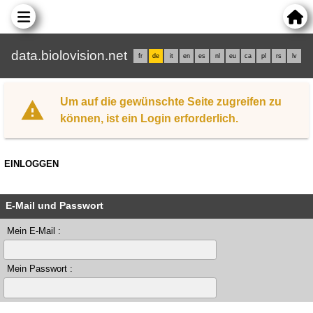
data.biolovision.net
fr
de
it
en
es
nl
eu
ca
pl
rs
lv
Um auf die gewünschte Seite zugreifen zu
können, ist ein Login erforderlich.
EINLOGGEN
E-Mail und Passwort
Mein E-Mail :
Mein Passwort :