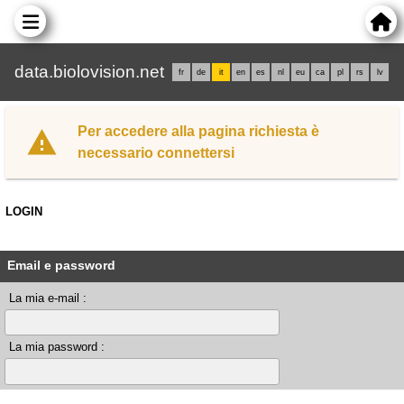
data.biolovision.net
fr
de
it
en
es
nl
eu
ca
pl
rs
lv
Per accedere alla pagina richiesta è
necessario connettersi
LOGIN
Email e password
La mia e-mail :
La mia password :