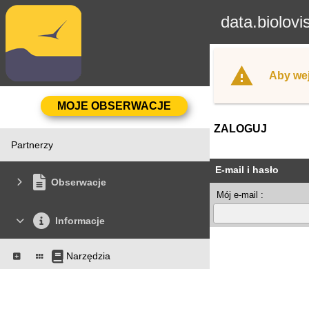
data.biolovi
Aby wej
ZALOGUJ
Partnerzy
E-mail i hasło
Obserwacje
Mój e-mail :
Informacje
Narzędzia