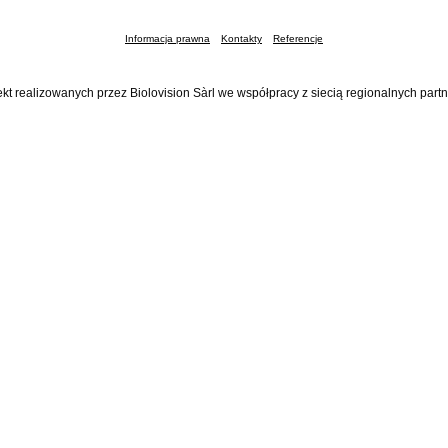
Informacja prawna
Kontakty
Referencje
ekt realizowanych przez Biolovision Sàrl we współpracy z siecią regionalnych part