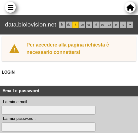
data.biolovision.net
fr
de
it
en
es
nl
eu
ca
pl
rs
lv
Per accedere alla pagina richiesta è
necessario connettersi
LOGIN
Email e password
La mia e-mail :
La mia password :