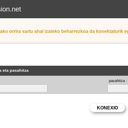
sion.net
ako orrira sartu ahal izateko beharrezkoa da konektaturik 
a eta pasahitza
pasahitza :