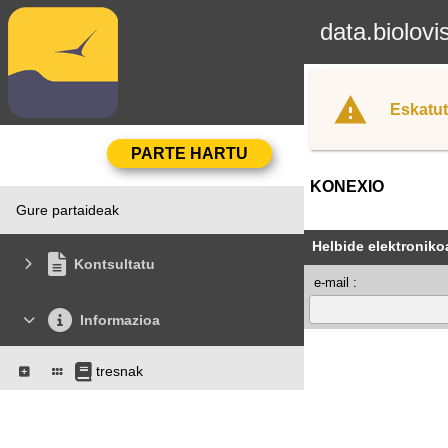
data.biolovi
Eskatut
KONEXIO
Gure partaideak
Helbide elektroniko
Kontsultatu
e-mail :
Informazioa
tresnak