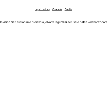
Legal notices
Contacts
Credits
lovision Sàrl sustaturiko proiektua, elkarte laguntzaileen sare baten kolaborazioar