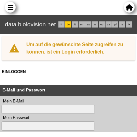
data.biolovision.net
fr
de
it
en
es
nl
eu
ca
pl
rs
lv
Um auf die gewünschte Seite zugreifen zu
können, ist ein Login erforderlich.
EINLOGGEN
E-Mail und Passwort
Mein E-Mail :
Mein Passwort :