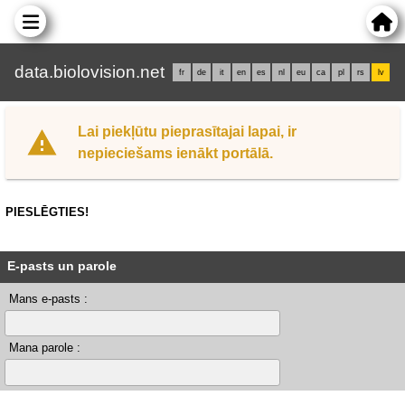
data.biolovision.net
fr
de
it
en
es
nl
eu
ca
pl
rs
lv
Lai piekļūtu pieprasītajai lapai, ir
nepieciešams ienākt portālā.
PIESLĒGTIES!
E-pasts un parole
Mans e-pasts :
Mana parole :