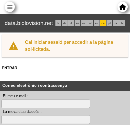
data.biolovision.net
fr
de
it
en
es
nl
eu
ca
pl
rs
lv
Cal iniciar sessió per accedir a la pàgina
sol·licitada.
ENTRAR
Correu electrònic i contrassenya
El meu e-mail :
La meva clau d'accés :