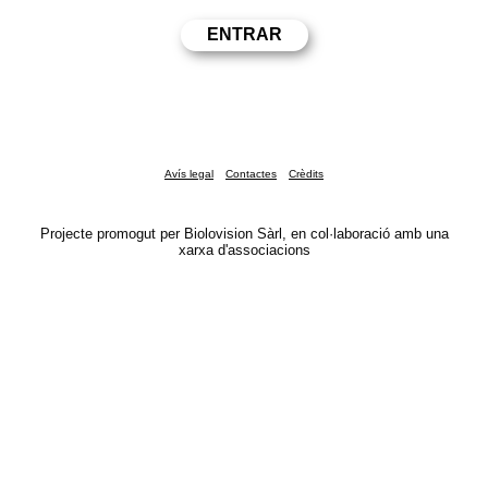
Avís legal
Contactes
Crèdits
Projecte promogut per Biolovision Sàrl, en col·laboració amb una
xarxa d'associacions