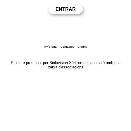
Avís legal
Contactes
Crèdits
Projecte promogut per Biolovision Sàrl, en col·laboració amb una
xarxa d'associacions