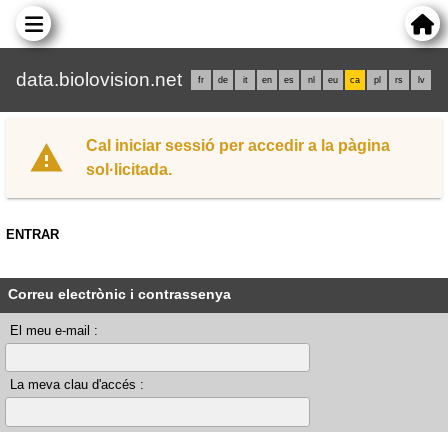
data.biolovision.net
fr
de
it
en
es
nl
eu
ca
pl
rs
lv
Cal iniciar sessió per accedir a la pàgina
sol·licitada.
ENTRAR
Correu electrònic i contrassenya
El meu e-mail :
La meva clau d'accés :