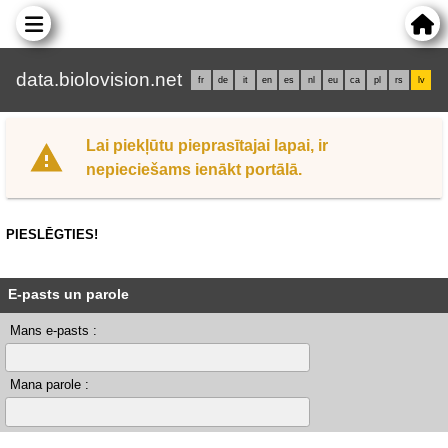
data.biolovision.net
fr
de
it
en
es
nl
eu
ca
pl
rs
lv
Lai piekļūtu pieprasītajai lapai, ir
nepieciešams ienākt portālā.
PIESLĒGTIES!
E-pasts un parole
Mans e-pasts :
Mana parole :