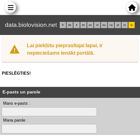
data.biolovision.net
fr
de
it
en
es
nl
eu
ca
pl
rs
lv
Lai piekļūtu pieprasītajai lapai, ir
nepieciešams ienākt portālā.
PIESLĒGTIES!
E-pasts un parole
Mans e-pasts :
Mana parole :