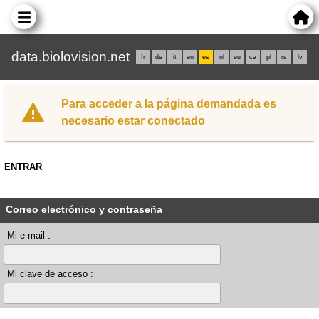
data.biolovision.net
fr
de
it
en
es
nl
eu
ca
pl
rs
lv
Para acceder a la página demandada es
necesario estar conectado
ENTRAR
Correo electrónico y contraseña
Mi e-mail :
Mi clave de acceso :