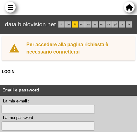
data.biolovision.net
fr
de
it
en
es
nl
eu
ca
pl
rs
lv
Per accedere alla pagina richiesta è
necessario connettersi
LOGIN
Email e password
La mia e-mail :
La mia password :