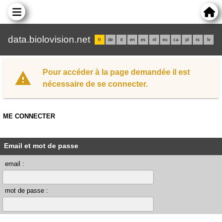
data.biolovision.net
fr
de
it
en
es
nl
eu
ca
pl
rs
lv
Pour accéder à la page demandée il est
nécessaire de se connecter.
ME CONNECTER
Email et mot de passe
email :
mot de passe :