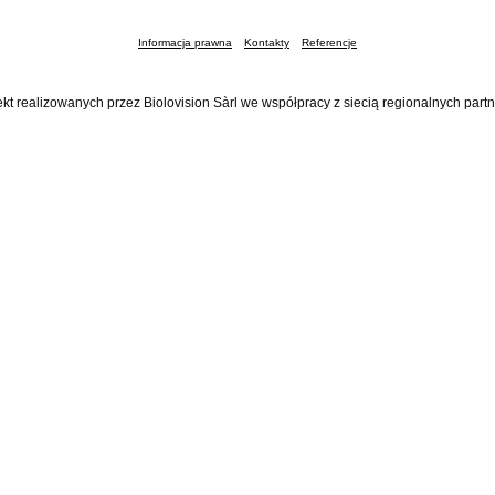
Informacja prawna
Kontakty
Referencje
ekt realizowanych przez Biolovision Sàrl we współpracy z siecią regionalnych part