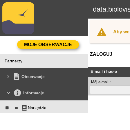
data.biolovi
Aby wej
ZALOGUJ
Partnerzy
E-mail i hasło
Obserwacje
Mój e-mail :
Informacje
Narzędzia