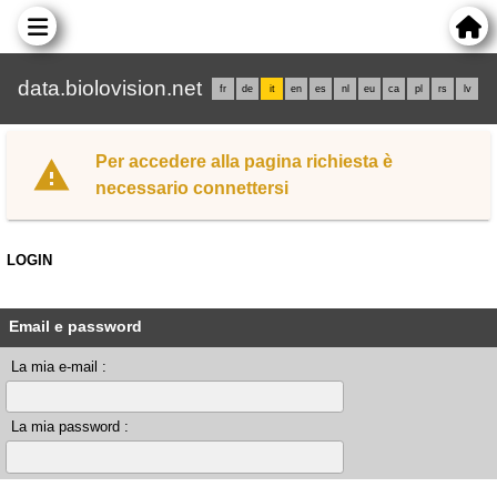
data.biolovision.net
fr
de
it
en
es
nl
eu
ca
pl
rs
lv
Per accedere alla pagina richiesta è
necessario connettersi
LOGIN
Email e password
La mia e-mail :
La mia password :