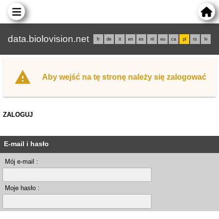
data.biolovision.net
fr
de
it
en
es
nl
eu
ca
pl
rs
lv
Aby wejść na tę stronę należy się zalogować
ZALOGUJ
E-mail i hasło
Mój e-mail :
Moje hasło :