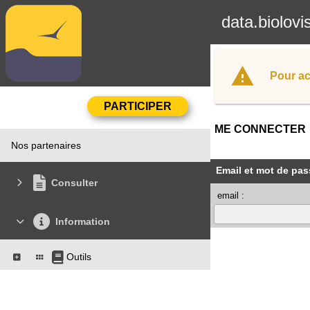
data.biolovi
Pour ac
ME CONNECTER
Nos partenaires
Email et mot de pas
Consulter
email :
Information
Outils