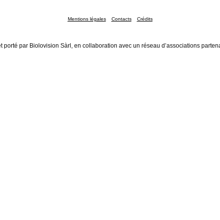
Mentions légales
Contacts
Crédits
t porté par Biolovision Sàrl, en collaboration avec un réseau d’associations parten