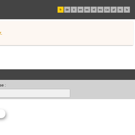
fr
de
it
en
es
nl
eu
ca
pl
rs
lv
.
se :